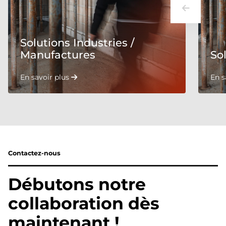
Solutions Industries /
Manufactures
So
En savoir plus
En s
Contactez-nous
Débutons notre
collaboration dès
maintenant !