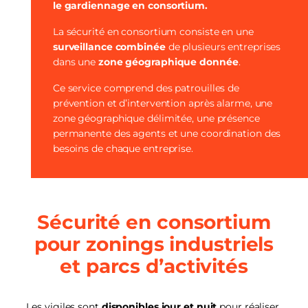
le gardiennage en consortium.
La sécurité en consortium consiste en une
surveillance combinée
de plusieurs entreprises
dans une
zone géographique donnée
.
Ce service comprend des patrouilles de
prévention et d’intervention après alarme, une
zone géographique délimitée, une présence
permanente des agents et une coordination des
besoins de chaque entreprise.
Sécurité en consortium
pour zonings industriels
et parcs d’activités
Les vigiles sont
disponibles jour et nuit
pour réaliser