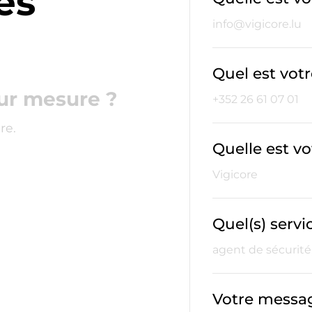
ès
Quel est vot
ur mesure ?
re.
Quelle est vo
Quel(s) servi
Votre messa