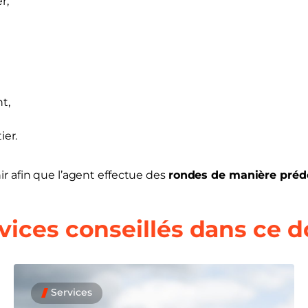
r,
t,
ier.
r afin que l’agent effectue des
rondes de manière prédé
rvices conseillés dans ce 
Services