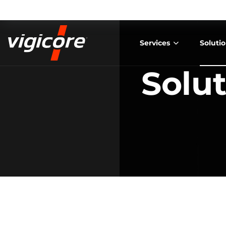
Services
Soluti
Solu