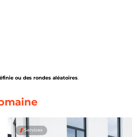
finie ou des rondes aléatoires
.
domaine
Services