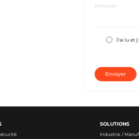
J'ai lu et 
Envoyer
S
SOLUTIONS
sécurité
Industrie / Manu