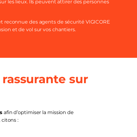
r les lieux. Ils peuvent attirer des personnes
 et reconnue des agents de sécurité VIGICORE
ion et de vol sur vos chantiers.
 rassurante sur
s
afin d’optimiser la mission de
citons :